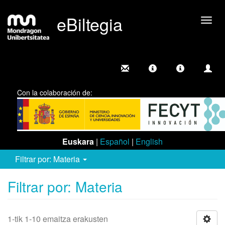
eBiltegia
Camb
nave
Con la colaboración de:
Euskara
|
Español
|
English
Filtrar por: Materia
Filtrar por: Materia
1-tik 1-10 emaitza erakusten