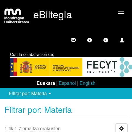
eBiltegia
Camb
nave
Con la colaboración de:
Euskara
|
Español
|
English
Filtrar por: Materia
Filtrar por: Materia
1-tik 1-7 emaitza erakusten