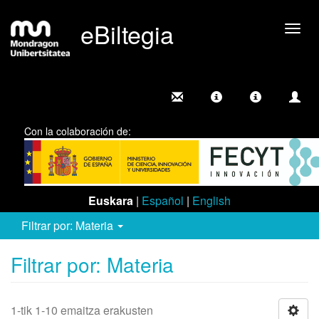
eBiltegia
Camb
nave
Con la colaboración de:
Euskara
|
Español
|
English
Filtrar por: Materia
Filtrar por: Materia
1-tik 1-10 emaitza erakusten