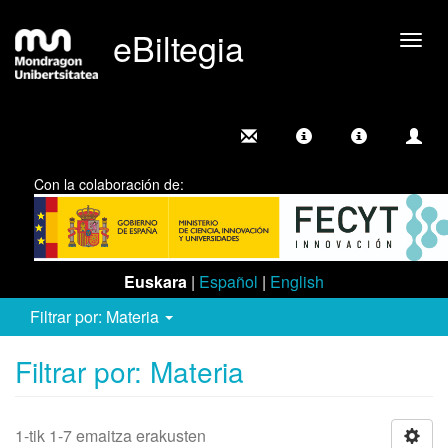
eBiltegia
Camb
nave
Con la colaboración de:
Euskara
|
Español
|
English
Filtrar por: Materia
Filtrar por: Materia
1-tik 1-7 emaitza erakusten