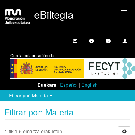
eBiltegia
Camb
nave
Con la colaboración de:
Euskara
|
Español
|
English
Filtrar por: Materia
Filtrar por: Materia
1-tik 1-5 emaitza erakusten