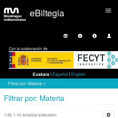
eBiltegia
Camb
nave
Con la colaboración de:
Euskara
|
Español
|
English
Filtrar por: Materia
Filtrar por: Materia
1-tik 1-10 emaitza erakusten