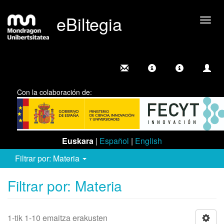
eBiltegia
Camb
nave
Con la colaboración de:
Euskara
|
Español
|
English
Filtrar por: Materia
Filtrar por: Materia
1-tik 1-10 emaitza erakusten