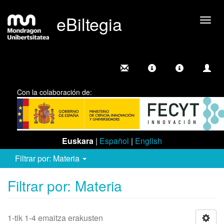
eBiltegia
Camb
nave
Con la colaboración de:
Euskara
|
Español
|
English
Filtrar por: Materia
Filtrar por: Materia
1-tik 1-4 emaitza erakusten