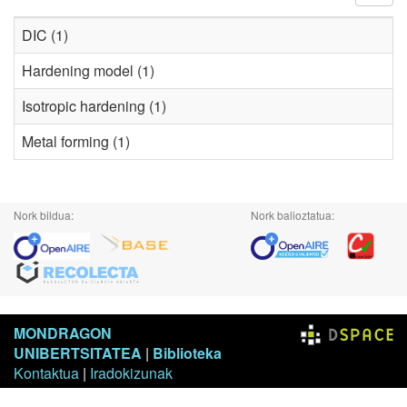
DIC (1)
Hardening model (1)
Isotropic hardening (1)
Metal forming (1)
Nork bildua:
Nork balioztatua:
MONDRAGON
UNIBERTSITATEA
|
Biblioteka
Kontaktua
|
Iradokizunak