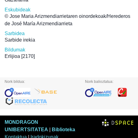
Eskubideak
© Jose Maria Arizmendiarrietaren oinordekoak/Herederos
de José María Arizmendiarrieta
Sarbidea
Sarbide irekia
Bildumak
Erlijioa
[2170]
Nork bildua:
Nork balioztatua:
MONDRAGON
UNIBERTSITATEA
|
Biblioteka
Kontaktua
|
Iradokizunak