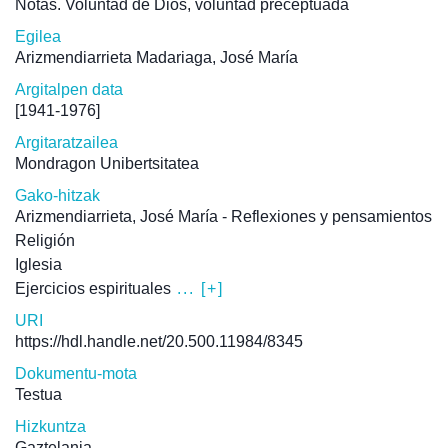
Notas. Voluntad de Dios, voluntad preceptuada
Egilea
Arizmendiarrieta Madariaga, José María
Argitalpen data
[1941-1976]
Argitaratzailea
Mondragon Unibertsitatea
Gako-hitzak
Arizmendiarrieta, José María - Reflexiones y pensamientos
Religión
Iglesia
Ejercicios espirituales
... [+]
URI
https://hdl.handle.net/20.500.11984/8345
Dokumentu-mota
Testua
Hizkuntza
Gaztelania