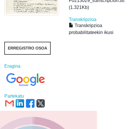
F0213029_transcripcion.txt
(1.321Kb)
Transkripzioa
Transkripzioa
probabilitateekin ikusi
ERREGISTRO OSOA
Eragina
Partekatu