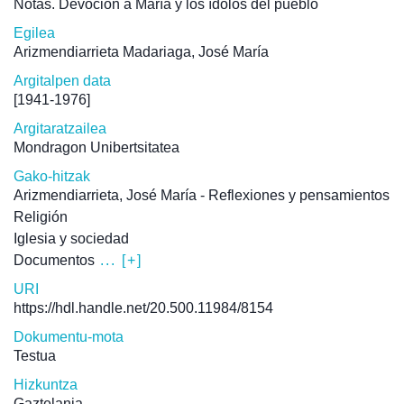
Notas. Devoción a María y los ídolos del pueblo
Egilea
Arizmendiarrieta Madariaga, José María
Argitalpen data
[1941-1976]
Argitaratzailea
Mondragon Unibertsitatea
Gako-hitzak
Arizmendiarrieta, José María - Reflexiones y pensamientos
Religión
Iglesia y sociedad
Documentos
... [+]
URI
https://hdl.handle.net/20.500.11984/8154
Dokumentu-mota
Testua
Hizkuntza
Gaztelania