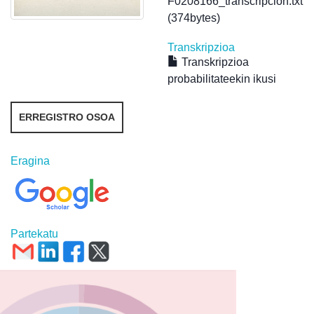
F0208166_transcripcion.txt
(374bytes)
Transkripzioa
Transkripzioa
probabilitateekin ikusi
ERREGISTRO OSOA
Eragina
Partekatu