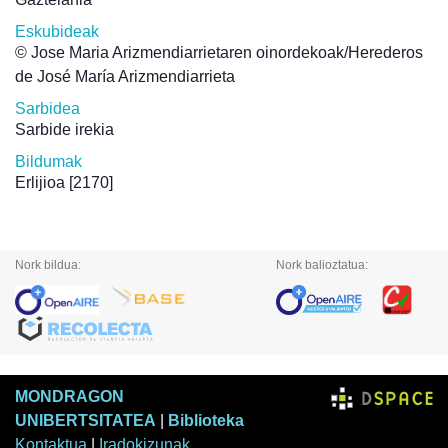
Eskubideak
© Jose Maria Arizmendiarrietaren oinordekoak/Herederos
de José María Arizmendiarrieta
Sarbidea
Sarbide irekia
Bildumak
Erlijioa
[2170]
Nork bildua:
Nork balioztatua:
MONDRAGON
UNIBERTSITATEA
|
Biblioteka
Kontaktua
|
Iradokizunak