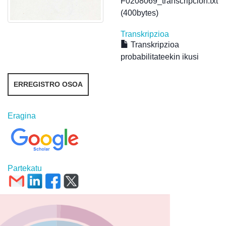
F0208069_transcripcion.txt
(400bytes)
Transkripzioa
Transkripzioa
probabilitateekin ikusi
ERREGISTRO OSOA
Eragina
Partekatu