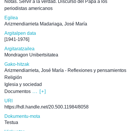
Notas. Servir a la verdad. Discurso del Papa a los
periodistas americanos
Egilea
Arizmendiarrieta Madariaga, José María
Argitalpen data
[1941-1976]
Argitaratzailea
Mondragon Unibertsitatea
Gako-hitzak
Arizmendiarrieta, José María - Reflexiones y pensamientos
Religión
Iglesia y sociedad
Documentos
... [+]
URI
https://hdl.handle.net/20.500.11984/8058
Dokumentu-mota
Testua