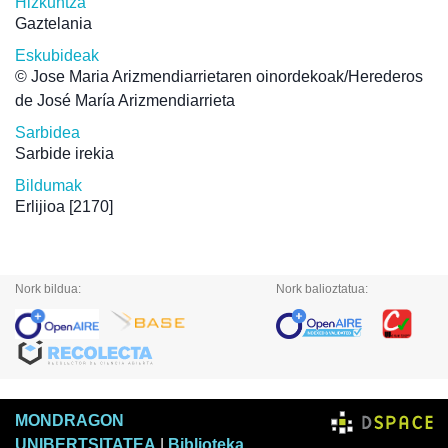
Hizkuntza
Gaztelania
Eskubideak
© Jose Maria Arizmendiarrietaren oinordekoak/Herederos
de José María Arizmendiarrieta
Sarbidea
Sarbide irekia
Bildumak
Erlijioa
[2170]
Nork bildua:
Nork balioztatua:
MONDRAGON
UNIBERTSITATEA
|
Biblioteka