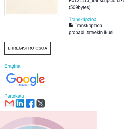
F0121113_transcripcion.txt
(509bytes)
Transkripzioa
Transkripzioa
probabilitateekin ikusi
ERREGISTRO OSOA
Eragina
Partekatu