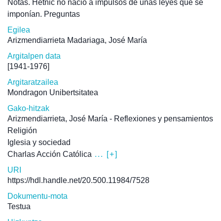
Notas. Hetnic no nació a impulsos de unas leyes que se
imponían. Preguntas
Egilea
Arizmendiarrieta Madariaga, José María
Argitalpen data
[1941-1976]
Argitaratzailea
Mondragon Unibertsitatea
Gako-hitzak
Arizmendiarrieta, José María - Reflexiones y pensamientos
Religión
Iglesia y sociedad
Charlas Acción Católica
... [+]
URI
https://hdl.handle.net/20.500.11984/7528
Dokumentu-mota
Testua