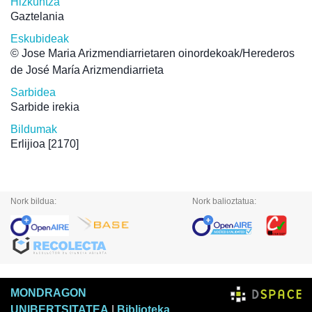
Hizkuntza
Gaztelania
Eskubideak
© Jose Maria Arizmendiarrietaren oinordekoak/Herederos
de José María Arizmendiarrieta
Sarbidea
Sarbide irekia
Bildumak
Erlijioa
[2170]
Nork bildua:
Nork balioztatua:
MONDRAGON
UNIBERTSITATEA
|
Biblioteka