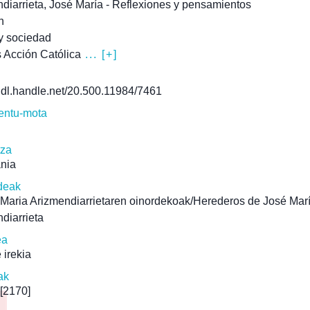
diarrieta, José María - Reflexiones y pensamientos
n
 y sociedad
 Acción Católica
... [+]
/hdl.handle.net/20.500.11984/7461
ntu-mota
tza
ania
deak
Maria Arizmendiarrietaren oinordekoak/Herederos de José Mar
diarrieta
ea
 irekia
ak
[2170]