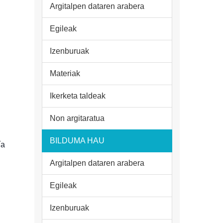
Argitalpen dataren arabera
Egileak
Izenburuak
Materiak
Ikerketa taldeak
Non argitaratua
BILDUMA HAU
ía
Argitalpen dataren arabera
Egileak
Izenburuak