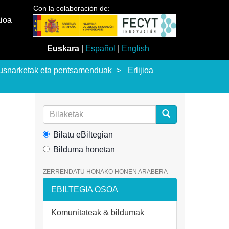
Con la colaboración de:
aioa
Euskara
|
Español
|
English
usnarketak eta pentsamenduak
Erlijioa
Bilatu eBiltegian
Bilduma honetan
ZERRENDATU HONAKO HONEN ARABERA
EBILTEGIA OSOA
Komunitateak & bildumak