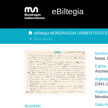
eBiltegia
eBiltegia MONDRAGON UNIBERTSITAT
Ikusi itema
Izenbu
Notas. 
Egilea
Arizmen
Argital
[1941-
Argitar
Mondra
Gako-h
Ikusi/
Ireki