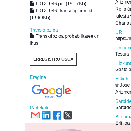
Arizmen
F0121046.pdf (151.7Kb)
Religió
F0121046_transcripcion.txt
Iglesia
(1.969Kb)
Charlas
Transkripzioa
URI
Transkripzioa probabilitateekin
https:/
ikusi
Dokume
Testua
ERREGISTRO OSOA
Hizkun
Gaztel
Eragina
Eskubi
© Jose 
Arizmen
Sarbid
Sarbide
Partekatu
Bildum
Erlijioa