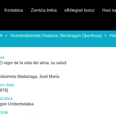
Kontaktua
Zientzia Irekia
eBiltegiari buruz
Hasi s
EA
Arizmendiarrieta Ondarea. Mondragon OpenKoop
Ha
rua
El vigor de la vida del alma, su salud
diarrieta Madariaga, José María
pen data
1976]
atzailea
gon Unibertsitatea
itzak