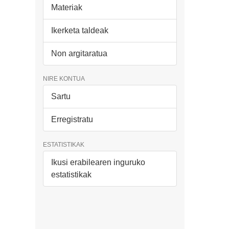
Materiak
Ikerketa taldeak
Non argitaratua
NIRE KONTUA
Sartu
Erregistratu
ESTATISTIKAK
Ikusi erabilearen inguruko
estatistikak