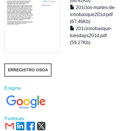
(66.42Kb)
201clos-martes-de-
innobasque201d.pdf
(67.46Kb)
201cinnobasque-
tuesdays201d.pdf
(59.27Kb)
ERREGISTRO OSOA
Eragina
Partekatu