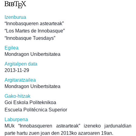
Izenburua
“Innobasqueren astearteak”
“Los Martes de Innobasque”
“Innobasque Tuesdays”
Egilea
Mondragon Unibertsitatea
Argitalpen data
2013-11-29
Argitaratzailea
Mondragon Unibertsitatea
Gako-hitzak
Goi Eskola Politeknikoa
Escuela Politécnica Superior
Laburpena
MUk “Innobasqueren astearteak” izeneko jardunaldian
parte hartu zuen joan den 2013ko azaroaren 19an.