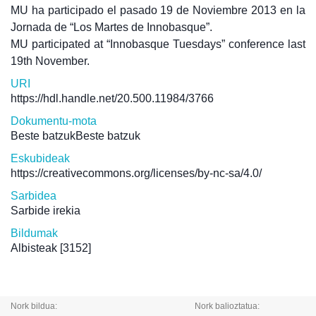
MU ha participado el pasado 19 de Noviembre 2013 en la
Jornada de “Los Martes de Innobasque”.
MU participated at “Innobasque Tuesdays” conference last
19th November.
URI
https://hdl.handle.net/20.500.11984/3766
Dokumentu-mota
Beste batzukBeste batzuk
Eskubideak
https://creativecommons.org/licenses/by-nc-sa/4.0/
Sarbidea
Sarbide irekia
Bildumak
Albisteak
[3152]
Nork bildua:
Nork balioztatua: