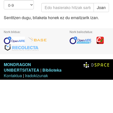
Joan
Sentitzen dugu, bilaketa honek ez du emaitzarik izan.
Nork bildua:
Nork balioztatua:
MONDRAGON
UNIBERTSITATEA
|
Biblioteka
Kontaktua
|
Iradokizunak