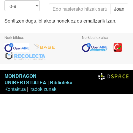
Joan
Sentitzen dugu, bilaketa honek ez du emaitzarik izan.
Nork bildua:
Nork balioztatua:
MONDRAGON
UNIBERTSITATEA
|
Biblioteka
Kontaktua
|
Iradokizunak