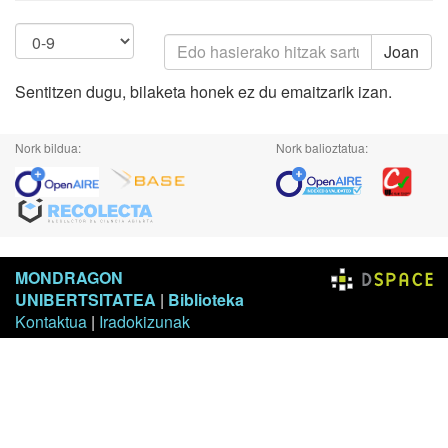
Joan
Sentitzen dugu, bilaketa honek ez du emaitzarik izan.
Nork bildua:
Nork balioztatua:
MONDRAGON
UNIBERTSITATEA
|
Biblioteka
Kontaktua
|
Iradokizunak