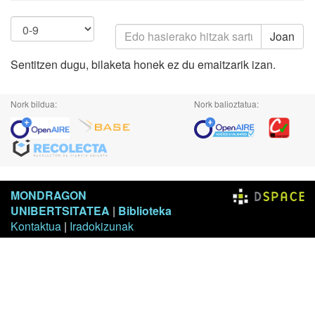
Joan
Sentitzen dugu, bilaketa honek ez du emaitzarik izan.
Nork bildua:
Nork balioztatua:
MONDRAGON
UNIBERTSITATEA
|
Biblioteka
Kontaktua
|
Iradokizunak