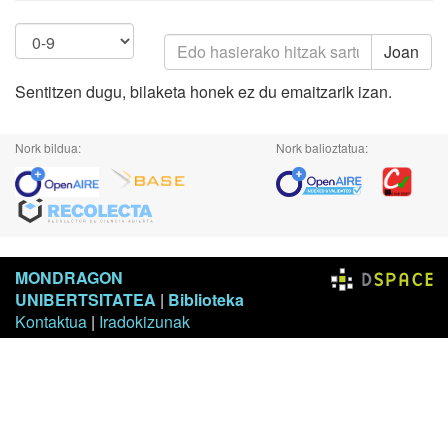
Joan
Sentitzen dugu, bilaketa honek ez du emaitzarik izan.
Nork bildua:
Nork balioztatua:
MONDRAGON
UNIBERTSITATEA
|
Biblioteka
Kontaktua
|
Iradokizunak