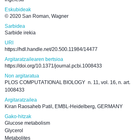
Eskubideak
© 2020 San Roman, Wagner
Sarbidea
Sarbide irekia
URI
https://hdl.handle.net/20.500.11984/14477
Argitaratzailearen bertsioa
https://doi.org/10.1371/journal.pcbi.1008433
Non argitaratua
PLOS COMPUTATIONAL BIOLOGY
n. 11, vol. 16, n. art.
1008433
Argitaratzailea
Kiran Raosaheb Patil, EMBL-Heidelberg, GERMANY
Gako-hitzak
Glucose metabolism
Glycerol
Metabolites