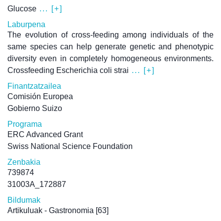
Glucose
... [+]
Laburpena
The evolution of cross-feeding among individuals of the
same species can help generate genetic and phenotypic
diversity even in completely homogeneous environments.
Crossfeeding Escherichia coli strai
... [+]
Finantzatzailea
Comisión Europea
Gobierno Suizo
Programa
ERC Advanced Grant
Swiss National Science Foundation
Zenbakia
739874
31003A_172887
Bildumak
Artikuluak - Gastronomia
[63]