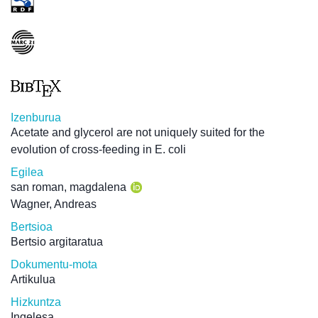
Izenburua
Acetate and glycerol are not uniquely suited for the
evolution of cross-feeding in E. coli
Egilea
san roman, magdalena
Wagner, Andreas
Bertsioa
Bertsio argitaratua
Dokumentu-mota
Artikulua
Hizkuntza
Ingelesa