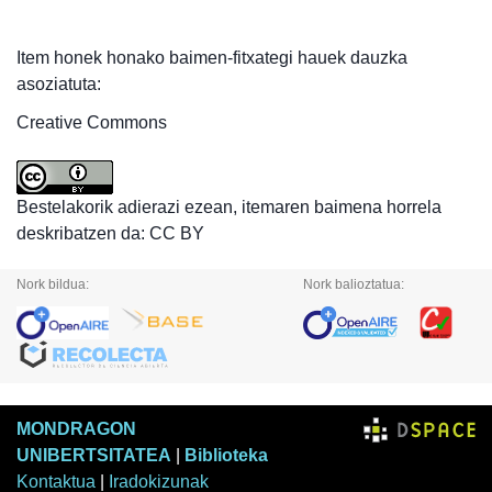
Item honek honako baimen-fitxategi hauek dauzka
asoziatuta:
Creative Commons
Bestelakorik adierazi ezean, itemaren baimena horrela
deskribatzen da: CC BY
Nork bildua:
Nork balioztatua:
MONDRAGON
UNIBERTSITATEA
|
Biblioteka
Kontaktua
|
Iradokizunak