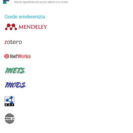
Gorde erreferentzia