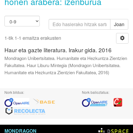
honen arabera: izenburua
Joan
1-tik 1-1 emaitza erakusten
Haur eta gazte literatura. Irakur gida. 2016
Mondragon Unibertsitatea. Humanitate eta Hezkuntza Zientzien
Fakultatea. Haur Liburu Mintegia
(
Mondragon Unibertsitatea.
Humanitate eta Hezkuntza Zientzien Fakultatea
,
2016
)
Nork bildua:
Nork balioztatua:
MONDRAGON