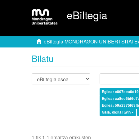
eBiltegia
eBiltegia MONDRAGON UNIBERTSITATE
Bilatu
Egilea: c807eea0d1
Egilea: ca8ec5bf6c
Egilea: 59a2375f63
Gaia: digital twin ×
1-tik 1-1 emaitza erakusten