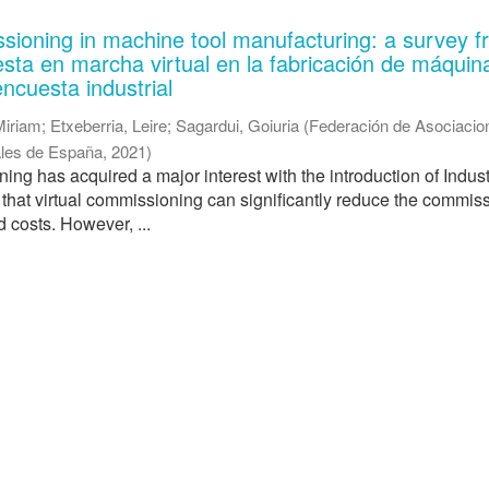
ssioning in machine tool manufacturing: a survey 
esta en marcha virtual en la fabricación de máquin
ncuesta industrial
Miriam
;
Etxeberria, Leire
;
Sagardui, Goiuria
(
Federación de Asociacio
iales de España
,
2021
)
ing has acquired a major interest with the introduction of Indust
d that virtual commissioning can significantly reduce the commis
d costs. However, ...