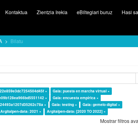
Kontaktua
Zientzia Irekia
eBiltegiari buruz
Hasi s
A
Bilatu
922e859e3dc7254504d45f ×
Gaia: puesta en marcha virtual ×
7e09b128ea966bd5551142 ×
Gaia: encuesta empírica ×
fb24493a1207d35262c78a ×
Gaia: testing ×
Gaia: gemelo digital ×
Argitalpen-data: 2021 ×
Argitalpen-data: [2020 TO 2022] ×
Mostrar filtros a