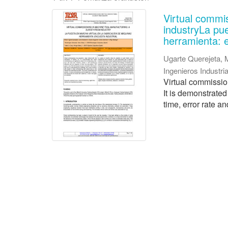
Virtual commi
industryLa pu
herramienta: e
Ugarte Querejeta, 
Ingenieros Industr
Virtual commission
It is demonstrate
time, error rate an