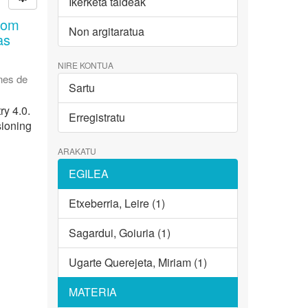
Ikerketa taldeak
from
Non argitaratua
as
NIRE KONTUA
nes de
Sartu
ry 4.0.
Erregistratu
sioning
ARAKATU
EGILEA
Etxeberria, Leire (1)
Sagardui, Goiuria (1)
Ugarte Querejeta, Miriam (1)
MATERIA