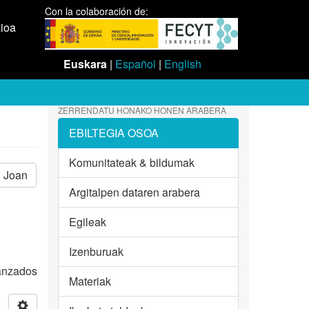
Con la colaboración de:
aioa
Euskara
|
Español
|
English
ZERRENDATU HONAKO HONEN ARABERA
EBILTEGIA OSOA
Komunitateak & bildumak
Joan
Argitalpen dataren arabera
Egileak
Izenburuak
vanzados
Materiak