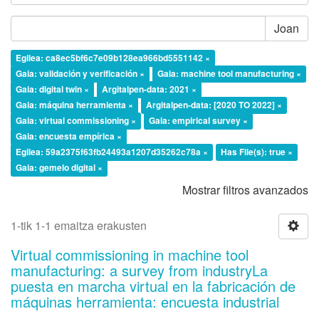
Joan
Egilea: ca8ec5bf6c7e09b128ea966bd5551142 ×
Gaia: validación y verificación ×
Gaia: machine tool manufacturing ×
Gaia: digital twin ×
Argitalpen-data: 2021 ×
Gaia: máquina herramienta ×
Argitalpen-data: [2020 TO 2022] ×
Gaia: virtual commissioning ×
Gaia: empirical survey ×
Gaia: encuesta empírica ×
Egilea: 59a2375f63fb24493a1207d35262c78a ×
Has File(s): true ×
Gaia: gemelo digital ×
Mostrar filtros avanzados
1-tik 1-1 emaitza erakusten
Virtual commissioning in machine tool
manufacturing: a survey from industryLa
puesta en marcha virtual en la fabricación de
máquinas herramienta: encuesta industrial