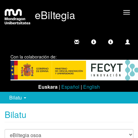
eBiltegia
Camb
nave
Con la colaboración de:
Euskara
|
Español
|
English
Bilatu
Bilatu