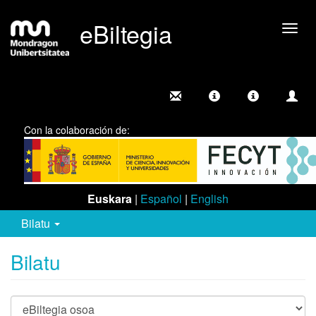
eBiltegia
Camb
nave
Con la colaboración de:
Euskara
|
Español
|
English
Bilatu
Bilatu