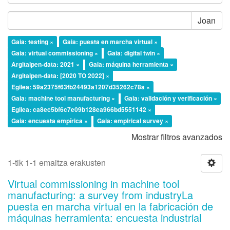
Joan
Gaia: testing ×
Gaia: puesta en marcha virtual ×
Gaia: virtual commissioning ×
Gaia: digital twin ×
Argitalpen-data: 2021 ×
Gaia: máquina herramienta ×
Argitalpen-data: [2020 TO 2022] ×
Egilea: 59a2375f63fb24493a1207d35262c78a ×
Gaia: machine tool manufacturing ×
Gaia: validación y verificación ×
Egilea: ca8ec5bf6c7e09b128ea966bd5551142 ×
Gaia: encuesta empírica ×
Gaia: empirical survey ×
Mostrar filtros avanzados
1-tik 1-1 emaitza erakusten
Virtual commissioning in machine tool
manufacturing: a survey from industryLa
puesta en marcha virtual en la fabricación de
máquinas herramienta: encuesta industrial