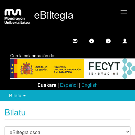
eBiltegia
Camb
nave
Con la colaboración de:
Euskara
|
Español
|
English
Bilatu
Bilatu