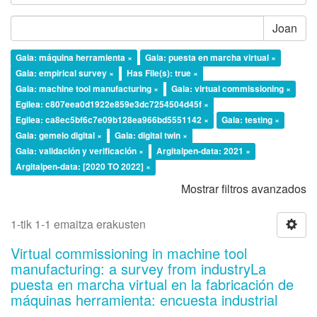
Joan
Gaia: máquina herramienta ×
Gaia: puesta en marcha virtual ×
Gaia: empirical survey ×
Has File(s): true ×
Gaia: machine tool manufacturing ×
Gaia: virtual commissioning ×
Egilea: c807eea0d1922e859e3dc7254504d45f ×
Egilea: ca8ec5bf6c7e09b128ea966bd5551142 ×
Gaia: testing ×
Gaia: gemelo digital ×
Gaia: digital twin ×
Gaia: validación y verificación ×
Argitalpen-data: 2021 ×
Argitalpen-data: [2020 TO 2022] ×
Mostrar filtros avanzados
1-tik 1-1 emaitza erakusten
Virtual commissioning in machine tool
manufacturing: a survey from industryLa
puesta en marcha virtual en la fabricación de
máquinas herramienta: encuesta industrial