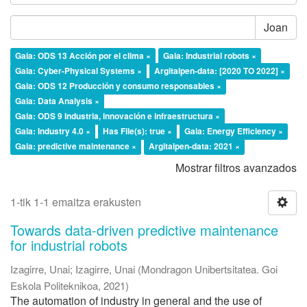
Joan
Gaia: ODS 13 Acción por el clima ×
Gaia: Industrial robots ×
Gaia: Cyber-Physical Systems ×
Argitalpen-data: [2020 TO 2022] ×
Gaia: ODS 12 Producción y consumo responsables ×
Gaia: Data Analysis ×
Gaia: ODS 9 Industria, innovación e infraestructura ×
Gaia: Industry 4.0 ×
Has File(s): true ×
Gaia: Energy Efficiency ×
Gaia: predictive maintenance ×
Argitalpen-data: 2021 ×
Mostrar filtros avanzados
1-tik 1-1 emaitza erakusten
Towards data-driven predictive maintenance
for industrial robots
Izagirre, Unai
;
Izagirre, Unai
(
Mondragon Unibertsitatea. Goi
Eskola Politeknikoa
,
2021
)
The automation of industry in general and the use of