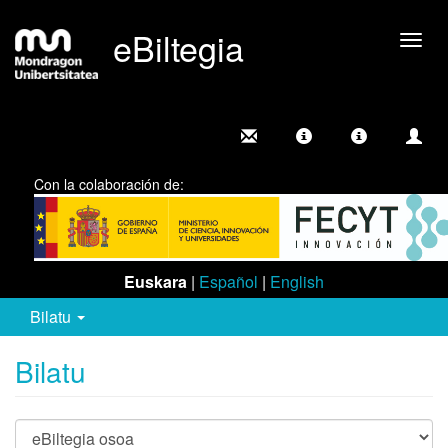
eBiltegia
Camb
nave
Con la colaboración de:
Euskara
|
Español
|
English
Bilatu
Bilatu