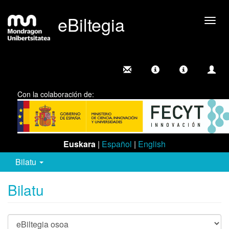
eBiltegia
Camb
nave
Con la colaboración de:
Euskara
|
Español
|
English
Bilatu
Bilatu