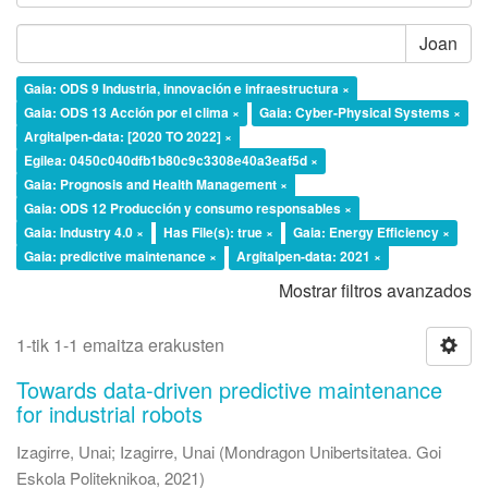
Joan
Gaia: ODS 9 Industria, innovación e infraestructura ×
Gaia: ODS 13 Acción por el clima ×
Gaia: Cyber-Physical Systems ×
Argitalpen-data: [2020 TO 2022] ×
Egilea: 0450c040dfb1b80c9c3308e40a3eaf5d ×
Gaia: Prognosis and Health Management ×
Gaia: ODS 12 Producción y consumo responsables ×
Gaia: Industry 4.0 ×
Has File(s): true ×
Gaia: Energy Efficiency ×
Gaia: predictive maintenance ×
Argitalpen-data: 2021 ×
Mostrar filtros avanzados
1-tik 1-1 emaitza erakusten
Towards data-driven predictive maintenance
for industrial robots
Izagirre, Unai
;
Izagirre, Unai
(
Mondragon Unibertsitatea. Goi
Eskola Politeknikoa
,
2021
)