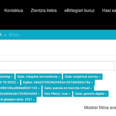
Kontaktua
Zientzia Irekia
eBiltegiari buruz
Hasi s
A
Bilatu
sioning ×
Gaia: máquina herramienta ×
Gaia: empirical survey ×
20 TO 2022] ×
Egilea: 59a2375f63fb24493a1207d35262c78a ×
7e09b128ea966bd5551142 ×
Gaia: puesta en marcha virtual ×
922e859e3dc7254504d45f ×
Has File(s): true ×
Gaia: gemelo digital ×
Argitalpen-data: 2021 ×
Mostrar filtros a