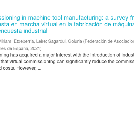
ssioning in machine tool manufacturing: a survey 
esta en marcha virtual en la fabricación de máquin
ncuesta industrial
Miriam
;
Etxeberria, Leire
;
Sagardui, Goiuria
(
Federación de Asociacio
iales de España
,
2021
)
ing has acquired a major interest with the introduction of Indust
d that virtual commissioning can significantly reduce the commis
d costs. However, ...