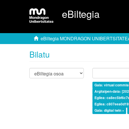
eBiltegia
eBiltegia MONDRAGON UNIBERTSITATE
Bilatu
Gaia: virtual commis
Argitalpen-data: [20
Egilea: ca8ec5bf6c
Egilea: c807eea0d1
Gaia: digital twin ×