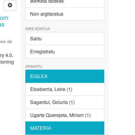
Ikerketa taldeak
Non argitaratua
from
as
NIRE KONTUA
Sartu
nes de
Erregistratu
ry 4.0.
sioning
ARAKATU
EGILEA
Etxeberria, Leire (1)
Sagardui, Goiuria (1)
Ugarte Querejeta, Miriam (1)
MATERIA