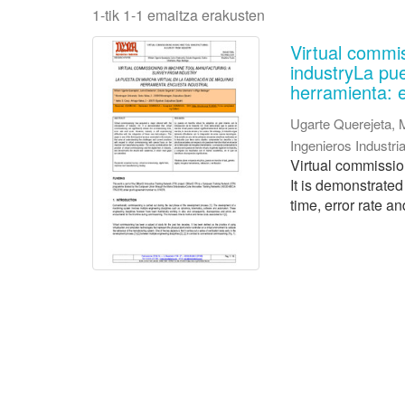
1-tik 1-1 emaitza erakusten
Virtual commi
industryLa pu
herramienta: e
Ugarte Querejeta, 
Ingenieros Industr
Virtual commission
It is demonstrate
time, error rate an