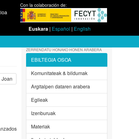
Con la colaboración de:
aioa
Euskara
|
Español
|
English
ZERRENDATU HONAKO HONEN ARABERA
EBILTEGIA OSOA
Komunitateak & bildumak
Joan
Argitalpen dataren arabera
Egileak
Izenburuak
Materiak
vanzados