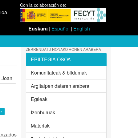
Con la colaboración de:
aioa
Euskara
|
Español
|
English
ZERRENDATU HONAKO HONEN ARABERA
EBILTEGIA OSOA
Komunitateak & bildumak
Joan
Argitalpen dataren arabera
Egileak
 ×
Izenburuak
Materiak
vanzados