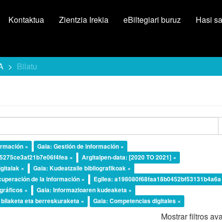
Kontaktua
Zientzia Irekia
eBiltegiari buruz
Hasi s
A
Bilatu
ormación ×
Gaia: Gestión de información ×
b5275ce3af21b7e06f4fea ×
Argitalpen-data: [2020 TO 2021] ×
gitalak ×
Gaia: Kudeatzaile bibliografikoak ×
uperación de la información ×
Egilea: a198080f68faa18b0452bf53131b4a6a
gráficos ×
Gaia: Informazioaren kudeaketa ×
 bilaketa eta berreskuraketa ×
Gaia: Competencias digitales ×
Mostrar filtros a