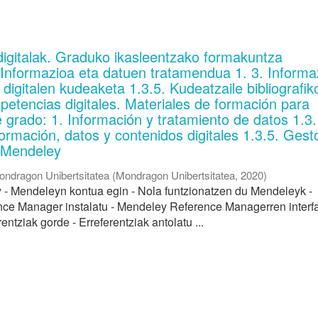
digitalak. Graduko ikasleentzako formakuntza
 Informazioa eta datuen tratamendua 1. 3. Informa
 digitalen kudeaketa 1.3.5. Kudeatzaile bibliografik
tencias digitales. Materiales de formación para
 grado: 1. Información y tratamiento de datos 1.3.
ormación, datos y contenidos digitales 1.3.5. Gest
: Mendeley
ondragon Unibertsitatea
(
Mondragon Unibertsitatea
,
2020
)
 - Mendeleyn kontua egin - Nola funtzionatzen du Mendeleyk -
ce Manager instalatu - Mendeley Reference Managerren interf
ntziak gorde - Erreferentziak antolatu ...