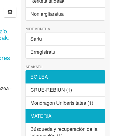
Ikerketa taldeak
Non argitaratua
NIRE KONTUA
zio,
oak:
Sartu
Erregistratu
ores
ARAKATU
EGILEA
azea -
CRUE-REBIUN (1)
Mondragon Unibertsitatea (1)
MATERIA
Búsqueda y recuperación de la
información (1)