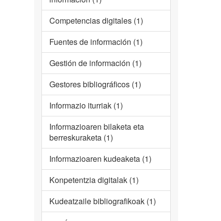
Competencias digitales (1)
Fuentes de información (1)
Gestión de información (1)
Gestores bibliográficos (1)
Informazio iturriak (1)
Informazioaren bilaketa eta
berreskuraketa (1)
Informazioaren kudeaketa (1)
Konpetentzia digitalak (1)
Kudeatzaile bibliografikoak (1)