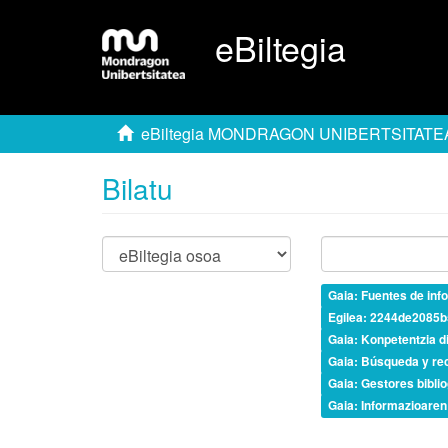
eBiltegia
eBiltegia MONDRAGON UNIBERTSITATE
Bilatu
Gaia: Fuentes de inf
Egilea: 2244de2085
Gaia: Konpetentzia di
Gaia: Búsqueda y rec
Gaia: Gestores biblio
Gaia: Informazioaren