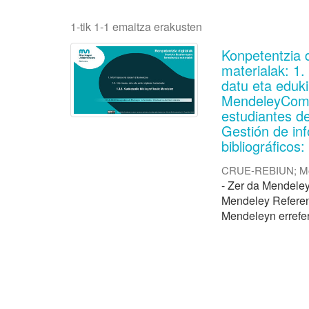
1-tik 1-1 emaitza erakusten
Konpetentzia 
materialak: 1.
datu eta eduki
MendeleyCompe
estudiantes de
Gestión de inf
bibliográficos
CRUE-REBIUN
;
M
- Zer da Mendeley
Mendeley Referen
Mendeleyn errefere