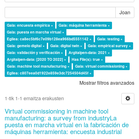
Joan
Gaia: encuesta empírica ×
Gaia: máquina herramienta ×
Gaia: puesta en marcha virtual ×
Egilea: ca8ec5bf6c7e09b128ea966bd5551142 ×
Gaia: testing ×
Gaia: gemelo digital ×
Gaia: digital twin ×
Gaia: empirical survey ×
Gaia: validación y verificación ×
Argitalpen-data: 2021 ×
Argitalpen-data: [2020 TO 2022] ×
Has File(s): true ×
Gaia: machine tool manufacturing ×
Gaia: virtual commissioning ×
Egilea: c807eea0d1922e859e3dc7254504d45f ×
Mostrar filtros avanzados
1-tik 1-1 emaitza erakusten
Virtual commissioning in machine tool
manufacturing: a survey from industryLa
puesta en marcha virtual en la fabricación de
máquinas herramienta: encuesta industrial