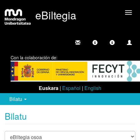
eBiltegia
Camb
nave
Con la colaboración de:
Euskara
|
Español
|
English
Bilatu
Bilatu