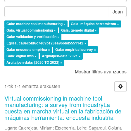
Joan
Gaia: machine tool manufacturing ×
Gaia: máquina herramienta ×
Gaia: virtual commissioning ×
Gaia: gemelo digital ×
Gaia: validación y verificación ×
Egilea: ca8ec5bf6c7e09b128ea966bd5551142 ×
Gaia: encuesta empírica ×
Gaia: empirical survey ×
Gaia: digital twin ×
Argitalpen-data: 2021 ×
Argitalpen-data: [2020 TO 2022] ×
Mostrar filtros avanzados
1-tik 1-1 emaitza erakusten
Virtual commissioning in machine tool
manufacturing: a survey from industryLa
puesta en marcha virtual en la fabricación de
máquinas herramienta: encuesta industrial
Ugarte Querejeta, Miriam
;
Etxeberria, Leire
;
Sagardui, Goiuria