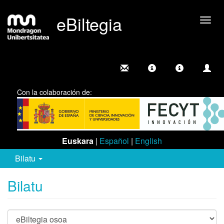
eBiltegia
Camb
nave
Con la colaboración de:
Euskara
|
Español
|
English
Bilatu
Bilatu