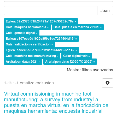
Joan
Egilea: 59a2375f63fb24493a1207d35262c78a ×
Gaia: máquina herramienta ×
Gaia: puesta en marcha virtual ×
Gaia: gemelo digital ×
Egilea: c807eea0d1922e859e3dc7254504d45f ×
Gaia: validación y verificación ×
Egilea: ca8ec5bf6c7e09b128ea966bd5551142 ×
Gaia: machine tool manufacturing ×
Gaia: digital twin ×
Argitalpen-data: 2021 ×
Argitalpen-data: [2020 TO 2022] ×
Mostrar filtros avanzados
1-tik 1-1 emaitza erakusten
Virtual commissioning in machine tool
manufacturing: a survey from industryLa
puesta en marcha virtual en la fabricación de
máquinas herramienta: encuesta industrial