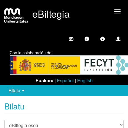
eBiltegia
Camb
nave
Con la colaboración de:
Euskara
|
Español
|
English
Bilatu
Bilatu