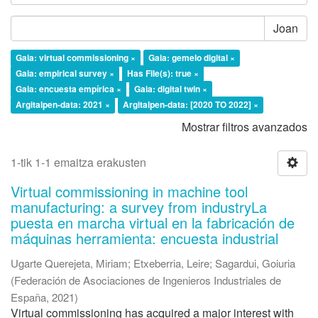
Joan
Gaia: virtual commissioning ×
Gaia: gemelo digital ×
Gaia: empirical survey ×
Has File(s): true ×
Gaia: encuesta empírica ×
Gaia: digital twin ×
Argitalpen-data: 2021 ×
Argitalpen-data: [2020 TO 2022] ×
Mostrar filtros avanzados
1-tik 1-1 emaitza erakusten
Virtual commissioning in machine tool
manufacturing: a survey from industryLa
puesta en marcha virtual en la fabricación de
máquinas herramienta: encuesta industrial
Ugarte Querejeta, Miriam
;
Etxeberria, Leire
;
Sagardui, Goiuria
(
Federación de Asociaciones de Ingenieros Industriales de
España
,
2021
)
Virtual commissioning has acquired a major interest with