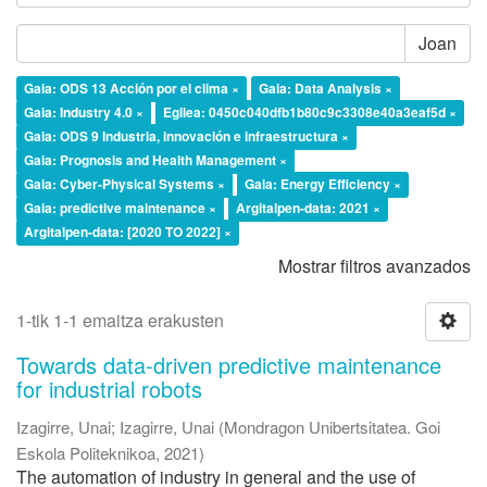
Joan
Gaia: ODS 13 Acción por el clima ×
Gaia: Data Analysis ×
Gaia: Industry 4.0 ×
Egilea: 0450c040dfb1b80c9c3308e40a3eaf5d ×
Gaia: ODS 9 Industria, innovación e infraestructura ×
Gaia: Prognosis and Health Management ×
Gaia: Cyber-Physical Systems ×
Gaia: Energy Efficiency ×
Gaia: predictive maintenance ×
Argitalpen-data: 2021 ×
Argitalpen-data: [2020 TO 2022] ×
Mostrar filtros avanzados
1-tik 1-1 emaitza erakusten
Towards data-driven predictive maintenance
for industrial robots
Izagirre, Unai
;
Izagirre, Unai
(
Mondragon Unibertsitatea. Goi
Eskola Politeknikoa
,
2021
)
The automation of industry in general and the use of