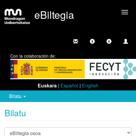
eBiltegia
Camb
nave
Con la colaboración de:
Euskara
|
Español
|
English
Bilatu
Bilatu