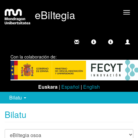
eBiltegia
Camb
nave
Con la colaboración de:
Euskara
|
Español
|
English
Bilatu
Bilatu