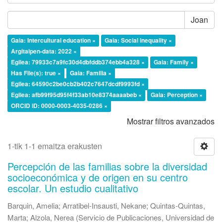
Joan
Gaia: Intercultural education ×
Gaia: Social inequality ×
Argitalpen-data: 2022 ×
Egilea: 79933c7a9fc30d4dbfddb374ebb4a328 ×
Gaia: Family ×
Has File(s): true ×
Gaia: Familia ×
Egilea: 64590c2be0cb2b402c7647dcdf9993fd ×
Egilea: afb99f95d95f4f33ab10e8374aaaabeb ×
Gaia: Perception ×
ORCID iD: 0000-0003-4035-0286 ×
Mostrar filtros avanzados
1-tik 1-1 emaitza erakusten
Percepción de las familias sobre la diversidad
socioeconómica y de origen en su centro
escolar. Un estudio cualitativo
Barquin, Amelia
;
Arratibel-Insausti, Nekane
;
Quintas-Quintas,
Marta
;
Alzola, Nerea
(
Servicio de Publicaciones, Universidad de