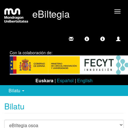
eBiltegia
Camb
nave
Con la colaboración de:
Euskara
|
Español
|
English
Bilatu
Bilatu