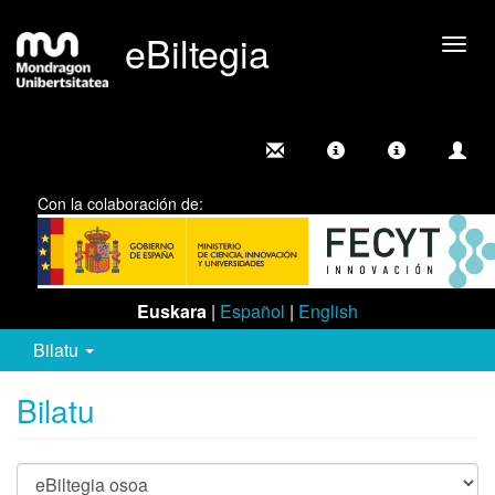
eBiltegia
Camb
nave
Con la colaboración de:
Euskara
|
Español
|
English
Bilatu
Bilatu