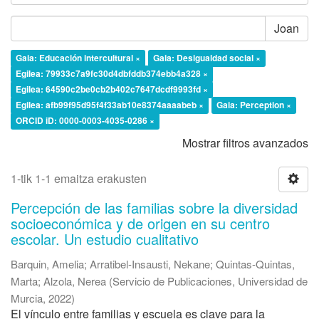
Joan
Gaia: Educación intercultural ×
Gaia: Desigualdad social ×
Egilea: 79933c7a9fc30d4dbfddb374ebb4a328 ×
Egilea: 64590c2be0cb2b402c7647dcdf9993fd ×
Egilea: afb99f95d95f4f33ab10e8374aaaabeb ×
Gaia: Perception ×
ORCID iD: 0000-0003-4035-0286 ×
Mostrar filtros avanzados
1-tik 1-1 emaitza erakusten
Percepción de las familias sobre la diversidad
socioeconómica y de origen en su centro
escolar. Un estudio cualitativo
Barquin, Amelia
;
Arratibel-Insausti, Nekane
;
Quintas-Quintas,
Marta
;
Alzola, Nerea
(
Servicio de Publicaciones, Universidad de
Murcia
,
2022
)
El vínculo entre familias y escuela es clave para la