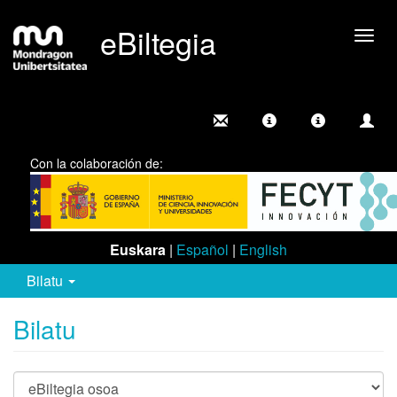
eBiltegia
Camb
nave
Con la colaboración de:
Euskara
|
Español
|
English
Bilatu
Bilatu