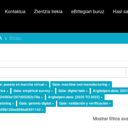
Kontaktua
Zientzia Irekia
eBiltegiari buruz
Hasi s
A
Bilatu
a: puesta en marcha virtual ×
Gaia: machine tool manufacturing ×
ica ×
Gaia: empirical survey ×
Gaia: digital twin ×
Argitalpen-data: 2021
fb24493a1207d35262c78a ×
Argitalpen-data: [2020 TO 2022] ×
sioning ×
Gaia: gemelo digital ×
Gaia: validación y verificación ×
7e09b128ea966bd5551142 ×
Mostrar filtros a