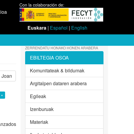
Con la colaboración de:
aioa
Euskara
|
Español
|
English
ZERRENDATU HONAKO HONEN ARABERA
EBILTEGIA OSOA
Komunitateak & bildumak
Joan
Argitalpen dataren arabera
 ×
Egileak
Izenburuak
Materiak
vanzados