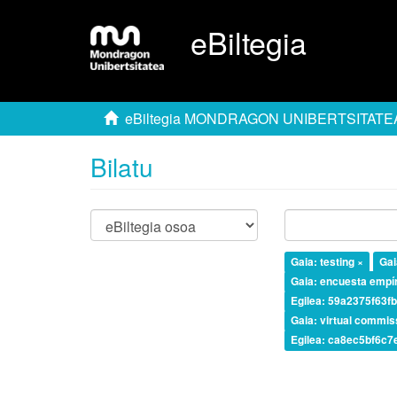
eBiltegia
eBiltegia MONDRAGON UNIBERTSITATE
Bilatu
Gaia: testing ×
Gai
Gaia: encuesta empír
Egilea: 59a2375f63
Gaia: virtual commis
Egilea: ca8ec5bf6c