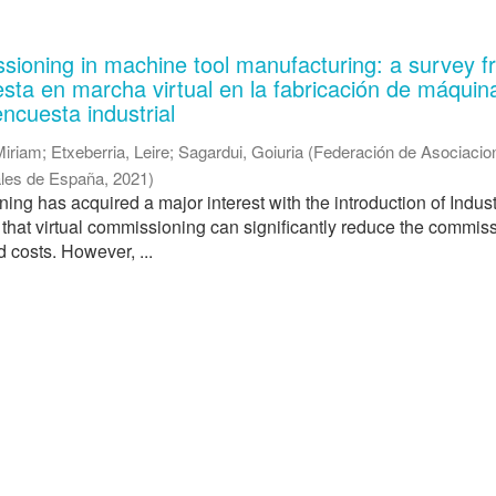
ssioning in machine tool manufacturing: a survey 
esta en marcha virtual en la fabricación de máquin
ncuesta industrial
Miriam
;
Etxeberria, Leire
;
Sagardui, Goiuria
(
Federación de Asociacio
iales de España
,
2021
)
ing has acquired a major interest with the introduction of Indust
d that virtual commissioning can significantly reduce the commis
d costs. However, ...