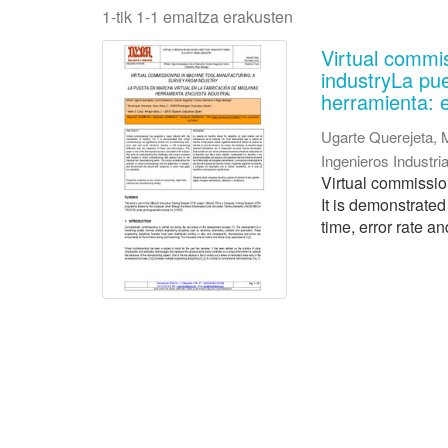
1-tik 1-1 emaitza erakusten
Virtual commi
industryLa pu
herramienta: e
Ugarte Querejeta, 
Ingenieros Industr
Virtual commission
It is demonstrate
time, error rate an