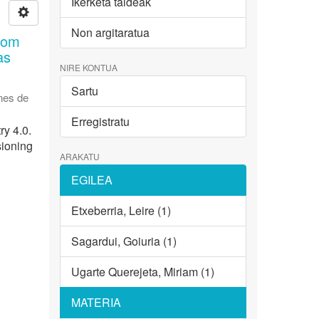
Ikerketa taldeak
Non argitaratua
from
as
NIRE KONTUA
Sartu
nes de
Erregistratu
ry 4.0.
sioning
ARAKATU
EGILEA
Etxeberria, Leire (1)
Sagardui, Goiuria (1)
Ugarte Querejeta, Miriam (1)
MATERIA