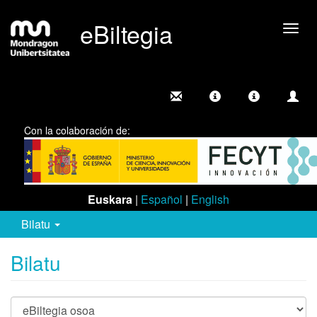
eBiltegia
Camb
nave
Con la colaboración de:
Euskara
|
Español
|
English
Bilatu
Bilatu