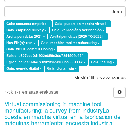
Joan
Gaia: encuesta empírica ×
Gaia: puesta en marcha virtual ×
Gaia: empirical survey ×
Gaia: validación y verificación ×
Argitalpen-data: 2021 ×
Argitalpen-data: [2020 TO 2022] ×
Has File(s): true ×
Gaia: machine tool manufacturing ×
Gaia: virtual commissioning ×
Egilea: c807eea0d1922e859e3dc7254504d45f ×
Egilea: ca8ec5bf6c7e09b128ea966bd5551142 ×
Gaia: testing ×
Gaia: gemelo digital ×
Gaia: digital twin ×
Mostrar filtros avanzados
1-tik 1-1 emaitza erakusten
Virtual commissioning in machine tool
manufacturing: a survey from industryLa
puesta en marcha virtual en la fabricación de
máquinas herramienta: encuesta industrial