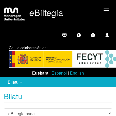
eBiltegia
Camb
nave
Con la colaboración de:
Euskara
|
Español
|
English
Bilatu
Bilatu