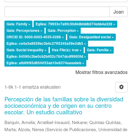
Joan
Gaia: Family ×
Egilea: 79933c7a9fc30d4dbfddb374ebb4a328 ×
Gaia: Percepciones ×
Gaia: Perception ×
ORCID iD: 0000-0003-4035-0286 ×
Gaia: Desigualdad social ×
Egilea: ca4a3a8929bc3b4c27ff5345a59e2db3 ×
Gaia: Social inequality ×
Has File(s): true ×
Gaia: Familia ×
Egilea: 64590c2be0cb2b402c7647dcdf9993fd ×
Egilea: afb99f95d95f4f33ab10e8374aaaabeb ×
Mostrar filtros avanzados
1-tik 1-1 emaitza erakusten
Percepción de las familias sobre la diversidad
socioeconómica y de origen en su centro
escolar. Un estudio cualitativo
Barquin, Amelia
;
Arratibel-Insausti, Nekane
;
Quintas-Quintas,
Marta
;
Alzola, Nerea
(
Servicio de Publicaciones, Universidad de