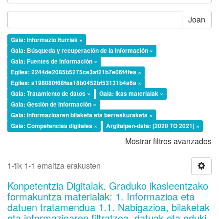
Joan
Gaia: Informazio iturriak ×
Gaia: Búsqueda y recuperación de la información ×
Gaia: Fuentes de información ×
Egilea: 2244de2085b5275ce3af21b7e06f4fea ×
Egilea: a198080f68faa18b0452bf53131b4a6a ×
Gaia: Tratamiento de datos ×
Gaia: Ikas materialak ×
Gaia: Gestión de información ×
Gaia: Informazioaren bilaketa eta berreskuraketa ×
Gaia: Competencias digitales ×
Argitalpen-data: [2020 TO 2021] ×
Mostrar filtros avanzados
1-tik 1-1 emaitza erakusten
Konpetentzia Digitalak. Graduko ikasleentzako
formakuntza materialak: 1. Informazioa eta
datuen tratamendua 1.1. Nabigazioa, bilaketak
eta informazioaren filtratzea, datuak eta eduki