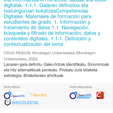
digitalak. 1.1.1. Gaiaren definizioa eta
testuinguruan kokatzeaCompetencias
Digitales. Materiales de formación para
estudiantes de grado: 1. Información y
tratamiento de datos 1.1. Navegación,
búsqueda y filtrado de información, datos y
contenidos digitales. 1.1.1. Definición y
contextualización del tema
CRUE-REBIUN
;
Mondragon Unibertsitatea
(
Mondragon
Unibertsitatea
,
2020
)
Lanaren gaia definitu. Gako-hitzak identifikatu. Sinonimoak
eta hitz alternatiboak pentsatu. Probatu zure bilaketa
estrategia. Bilaketarako aholkuak.
Nork bildua:
Nork balioztatua: