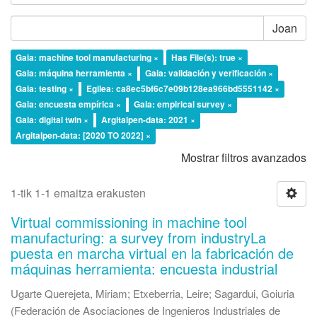
Joan
Gaia: machine tool manufacturing ×
Has File(s): true ×
Gaia: máquina herramienta ×
Gaia: validación y verificación ×
Gaia: testing ×
Egilea: ca8ec5bf6c7e09b128ea966bd5551142 ×
Gaia: encuesta empírica ×
Gaia: empirical survey ×
Gaia: digital twin ×
Argitalpen-data: 2021 ×
Argitalpen-data: [2020 TO 2022] ×
Mostrar filtros avanzados
1-tik 1-1 emaitza erakusten
Virtual commissioning in machine tool
manufacturing: a survey from industryLa
puesta en marcha virtual en la fabricación de
máquinas herramienta: encuesta industrial
Ugarte Querejeta, Miriam
;
Etxeberria, Leire
;
Sagardui, Goiuria
(
Federación de Asociaciones de Ingenieros Industriales de