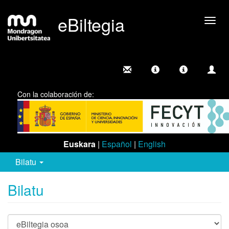
eBiltegia
Camb
nave
Con la colaboración de:
Euskara
|
Español
|
English
Bilatu
Bilatu