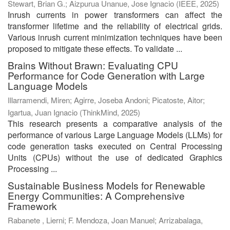
Stewart, Brian G.
;
Aizpurua Unanue, Jose Ignacio
(
IEEE
,
2025
)
Inrush currents in power transformers can affect the
transformer lifetime and the reliability of electrical grids.
Various inrush current minimization techniques have been
proposed to mitigate these effects. To validate ...
Brains Without Brawn: Evaluating CPU
Performance for Code Generation with Large
Language Models
Illarramendi, Miren
;
Agirre, Joseba Andoni
;
Picatoste, Aitor
;
Igartua, Juan Ignacio
(
ThinkMind
,
2025
)
This research presents a comparative analysis of the
performance of various Large Language Models (LLMs) for
code generation tasks executed on Central Processing
Units (CPUs) without the use of dedicated Graphics
Processing ...
Sustainable Business Models for Renewable
Energy Communities: A Comprehensive
Framework
Rabanete , Lierni
;
F. Mendoza, Joan Manuel
;
Arrizabalaga,