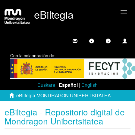
eBiltegia
Camb
nave
Con la colaboración de:
Euskara
|
Español
|
English
eBiltegia MONDRAGON UNIBERTSITATEA
eBiltegia - Repositorio digital de
Mondragon Unibertsitatea