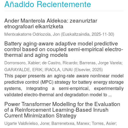
Añadido Recientemente
Ander Manterola Aldekoa: zeanuriztar
etnografoari elkarrizketa
Mentxakatorre Odriozola, Jon
(
Euskaltzaindia
,
2025-11-30
)
Battery aging-aware adaptive model predictive
control based on coupled semi-empirical electro-
thermal and aging models
Dorronsoro, Xabier
;
de Castro, Ricardo
;
Barreras, Jorge Varela
;
GARAYALDE, ERIK
;
IRAOLA, UNAI
(
Elsevier
,
2025
)
This paper presents an aging-rate aware nonlinear model
predictive control (MPC) strategy for battery energy storage
systems, integrating a semi-empirical, experimentally
validated electro-thermal and degradation model to ...
Power Transformer Modelling for the Evaluation
of a Reinforcement Learning-Based Inrush
Current Minimization Strategy
Ugarte Valdivielso, Jone
;
Barrenetxea, Manex
;
Torres, Asier
;