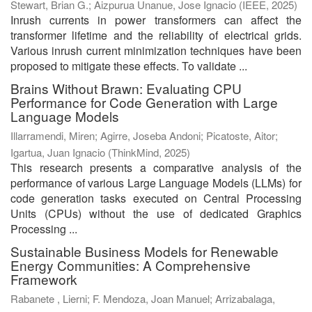
Stewart, Brian G.
;
Aizpurua Unanue, Jose Ignacio
(
IEEE
,
2025
)
Inrush currents in power transformers can affect the
transformer lifetime and the reliability of electrical grids.
Various inrush current minimization techniques have been
proposed to mitigate these effects. To validate ...
Brains Without Brawn: Evaluating CPU
Performance for Code Generation with Large
Language Models
Illarramendi, Miren
;
Agirre, Joseba Andoni
;
Picatoste, Aitor
;
Igartua, Juan Ignacio
(
ThinkMind
,
2025
)
This research presents a comparative analysis of the
performance of various Large Language Models (LLMs) for
code generation tasks executed on Central Processing
Units (CPUs) without the use of dedicated Graphics
Processing ...
Sustainable Business Models for Renewable
Energy Communities: A Comprehensive
Framework
Rabanete , Lierni
;
F. Mendoza, Joan Manuel
;
Arrizabalaga,