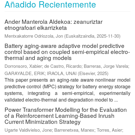
Añadido Recientemente
Ander Manterola Aldekoa: zeanuriztar
etnografoari elkarrizketa
Mentxakatorre Odriozola, Jon
(
Euskaltzaindia
,
2025-11-30
)
Battery aging-aware adaptive model predictive
control based on coupled semi-empirical electro-
thermal and aging models
Dorronsoro, Xabier
;
de Castro, Ricardo
;
Barreras, Jorge Varela
;
GARAYALDE, ERIK
;
IRAOLA, UNAI
(
Elsevier
,
2025
)
This paper presents an aging-rate aware nonlinear model
predictive control (MPC) strategy for battery energy storage
systems, integrating a semi-empirical, experimentally
validated electro-thermal and degradation model to ...
Power Transformer Modelling for the Evaluation
of a Reinforcement Learning-Based Inrush
Current Minimization Strategy
Ugarte Valdivielso, Jone
;
Barrenetxea, Manex
;
Torres, Asier
;