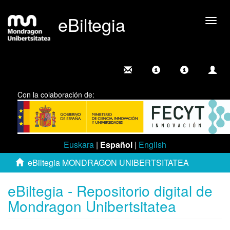
eBiltegia
Camb
nave
Con la colaboración de:
Euskara
|
Español
|
English
eBiltegia MONDRAGON UNIBERTSITATEA
eBiltegia - Repositorio digital de
Mondragon Unibertsitatea