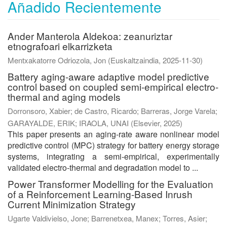
Añadido Recientemente
Ander Manterola Aldekoa: zeanuriztar
etnografoari elkarrizketa
Mentxakatorre Odriozola, Jon
(
Euskaltzaindia
,
2025-11-30
)
Battery aging-aware adaptive model predictive
control based on coupled semi-empirical electro-
thermal and aging models
Dorronsoro, Xabier
;
de Castro, Ricardo
;
Barreras, Jorge Varela
;
GARAYALDE, ERIK
;
IRAOLA, UNAI
(
Elsevier
,
2025
)
This paper presents an aging-rate aware nonlinear model
predictive control (MPC) strategy for battery energy storage
systems, integrating a semi-empirical, experimentally
validated electro-thermal and degradation model to ...
Power Transformer Modelling for the Evaluation
of a Reinforcement Learning-Based Inrush
Current Minimization Strategy
Ugarte Valdivielso, Jone
;
Barrenetxea, Manex
;
Torres, Asier
;