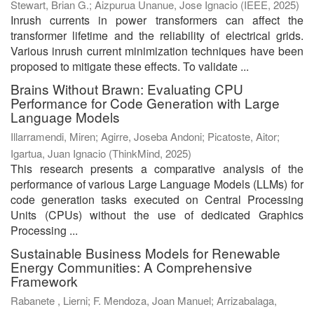
Stewart, Brian G.
;
Aizpurua Unanue, Jose Ignacio
(
IEEE
,
2025
)
Inrush currents in power transformers can affect the
transformer lifetime and the reliability of electrical grids.
Various inrush current minimization techniques have been
proposed to mitigate these effects. To validate ...
Brains Without Brawn: Evaluating CPU
Performance for Code Generation with Large
Language Models
Illarramendi, Miren
;
Agirre, Joseba Andoni
;
Picatoste, Aitor
;
Igartua, Juan Ignacio
(
ThinkMind
,
2025
)
This research presents a comparative analysis of the
performance of various Large Language Models (LLMs) for
code generation tasks executed on Central Processing
Units (CPUs) without the use of dedicated Graphics
Processing ...
Sustainable Business Models for Renewable
Energy Communities: A Comprehensive
Framework
Rabanete , Lierni
;
F. Mendoza, Joan Manuel
;
Arrizabalaga,