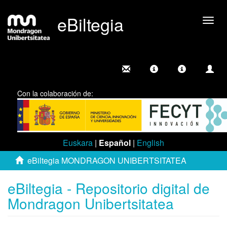
eBiltegia
Camb
nave
Con la colaboración de:
Euskara
|
Español
|
English
eBiltegia MONDRAGON UNIBERTSITATEA
eBiltegia - Repositorio digital de
Mondragon Unibertsitatea