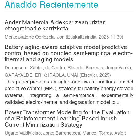
Añadido Recientemente
Ander Manterola Aldekoa: zeanuriztar
etnografoari elkarrizketa
Mentxakatorre Odriozola, Jon
(
Euskaltzaindia
,
2025-11-30
)
Battery aging-aware adaptive model predictive
control based on coupled semi-empirical electro-
thermal and aging models
Dorronsoro, Xabier
;
de Castro, Ricardo
;
Barreras, Jorge Varela
;
GARAYALDE, ERIK
;
IRAOLA, UNAI
(
Elsevier
,
2025
)
This paper presents an aging-rate aware nonlinear model
predictive control (MPC) strategy for battery energy storage
systems, integrating a semi-empirical, experimentally
validated electro-thermal and degradation model to ...
Power Transformer Modelling for the Evaluation
of a Reinforcement Learning-Based Inrush
Current Minimization Strategy
Ugarte Valdivielso, Jone
;
Barrenetxea, Manex
;
Torres, Asier
;