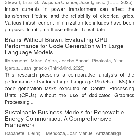
Stewart, Brian G.
;
Aizpurua Unanue, Jose Ignacio
(
IEEE
,
2025
)
Inrush currents in power transformers can affect the
transformer lifetime and the reliability of electrical grids.
Various inrush current minimization techniques have been
proposed to mitigate these effects. To validate ...
Brains Without Brawn: Evaluating CPU
Performance for Code Generation with Large
Language Models
Illarramendi, Miren
;
Agirre, Joseba Andoni
;
Picatoste, Aitor
;
Igartua, Juan Ignacio
(
ThinkMind
,
2025
)
This research presents a comparative analysis of the
performance of various Large Language Models (LLMs) for
code generation tasks executed on Central Processing
Units (CPUs) without the use of dedicated Graphics
Processing ...
Sustainable Business Models for Renewable
Energy Communities: A Comprehensive
Framework
Rabanete , Lierni
;
F. Mendoza, Joan Manuel
;
Arrizabalaga,