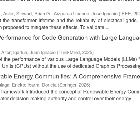
, Asier
;
Stewart, Brian G.
;
Aizpurua Unanue, Jose Ignacio
(
IEEE
,
20
the transformer lifetime and the reliability of electrical grids.
proposed to mitigate these effects. To validate ...
Performance for Code Generation with Large Langu
 Aitor
;
Igartua, Juan Ignacio
(
ThinkMind
,
2025
)
of the performance of various Large Language Models (LLMs) 
 Units (CPUs) without the use of dedicated Graphics Processing
wable Energy Communities: A Comprehensive Fram
alaga, Eneko
;
Ibarra, Dorleta
(
Springer
,
2026
)
ve framework introduced the concept of Renewable Energy Com
er decision-making authority and control over their energy ...