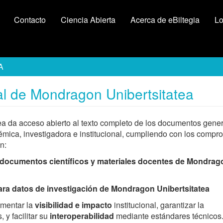
Contacto
Ciencia Abierta
Acerca de eBiltegia
Lo
A
ital de Mondragon Unibertsitatea
tea da acceso abierto al texto completo de los documentos gene
émica, investigadora e institucional, cumpliendo con los compr
n:
 a documentos científicos y materiales docentes de Mondrag
para datos de investigación de Mondragon Unibertsitatea
ementar la
visibilidad e impacto
institucional, garantizar la
 y facilitar su
interoperabilidad
mediante estándares técnicos