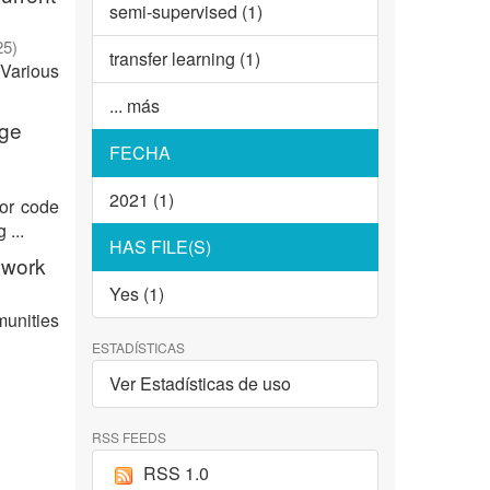
semi-supervised (1)
25
)
transfer learning (1)
 Various
... más
age
FECHA
2021 (1)
for code
 ...
HAS FILE(S)
ework
Yes (1)
munities
ESTADÍSTICAS
Ver Estadísticas de uso
RSS FEEDS
RSS 1.0