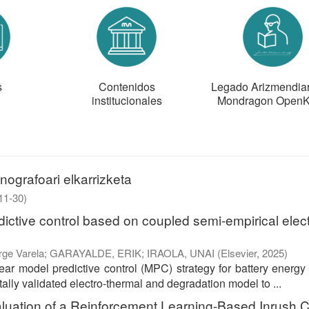
s
Contenidos
Legado Arizmendiarr
institucionales
Mondragon Open
nografoari elkarrizketa
11-30
)
ictive control based on coupled semi-empirical elect
rge Varela
;
GARAYALDE, ERIK
;
IRAOLA, UNAI
(
Elsevier
,
2025
)
ar model predictive control (MPC) strategy for battery energy
ally validated electro-thermal and degradation model to ...
aluation of a Reinforcement Learning-Based Inrush C