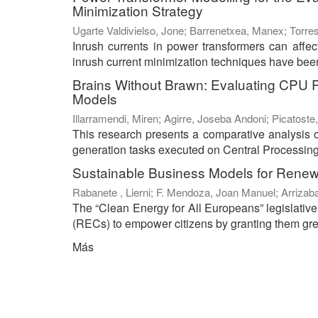
Minimization Strategy
Ugarte Valdivielso, Jone
;
Barrenetxea, Manex
;
Torres
Inrush currents in power transformers can affect 
inrush current minimization techniques have been 
Brains Without Brawn: Evaluating CPU 
Models
Illarramendi, Miren
;
Agirre, Joseba Andoni
;
Picatoste,
This research presents a comparative analysis 
generation tasks executed on Central Processing
Sustainable Business Models for Rene
Rabanete , Lierni
;
F. Mendoza, Joan Manuel
;
Arrizab
The “Clean Energy for All Europeans” legislati
(RECs) to empower citizens by granting them great
Más