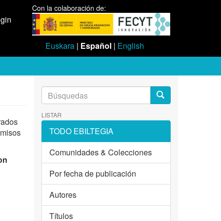
Con la colaboración de:
gin
Euskara
|
Español
|
English
LISTAR
rados
TODO EBILTEGIA
omisos
Comunidades & Colecciones
on
Por fecha de publicación
Autores
.
Títulos