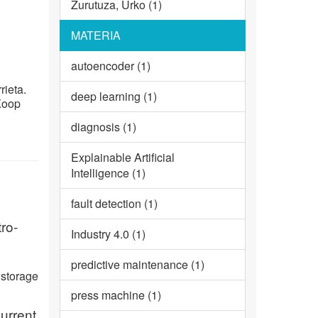
Zurutuza, Urko (1)
MATERIA
autoencoder (1)
ieta.
deep learning (1)
Koop
diagnosis (1)
Explainable Artificial
Intelligence (1)
fault detection (1)
ro-
Industry 4.0 (1)
predictive maintenance (1)
 storage
press machine (1)
urrent