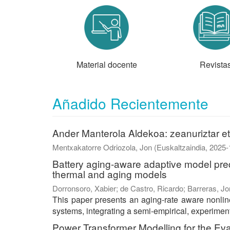
Material docente
Revista
Añadido Recientemente
Ander Manterola Aldekoa: zeanuriztar et
Mentxakatorre Odriozola, Jon
(
Euskaltzaindia
,
2025-
Battery aging-aware adaptive model pred
thermal and aging models
Dorronsoro, Xabier
;
de Castro, Ricardo
;
Barreras, Jo
This paper presents an aging-rate aware nonline
systems, integrating a semi-empirical, experiment
Power Transformer Modelling for the Ev