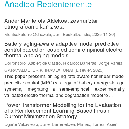
Añadido Recientemente
Ander Manterola Aldekoa: zeanuriztar
etnografoari elkarrizketa
Mentxakatorre Odriozola, Jon
(
Euskaltzaindia
,
2025-11-30
)
Battery aging-aware adaptive model predictive
control based on coupled semi-empirical electro-
thermal and aging models
Dorronsoro, Xabier
;
de Castro, Ricardo
;
Barreras, Jorge Varela
;
GARAYALDE, ERIK
;
IRAOLA, UNAI
(
Elsevier
,
2025
)
This paper presents an aging-rate aware nonlinear model
predictive control (MPC) strategy for battery energy storage
systems, integrating a semi-empirical, experimentally
validated electro-thermal and degradation model to ...
Power Transformer Modelling for the Evaluation
of a Reinforcement Learning-Based Inrush
Current Minimization Strategy
Ugarte Valdivielso, Jone
;
Barrenetxea, Manex
;
Torres, Asier
;