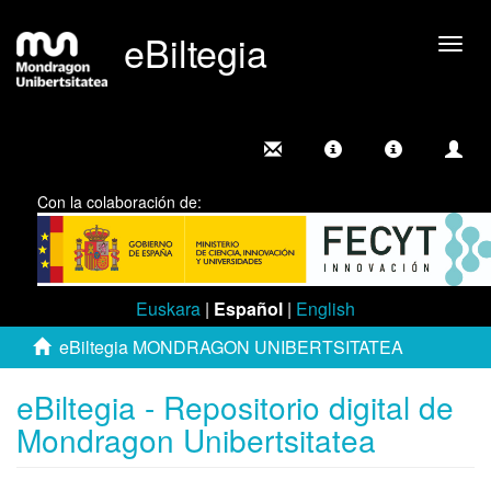
eBiltegia
Camb
nave
Con la colaboración de:
Euskara
|
Español
|
English
eBiltegia MONDRAGON UNIBERTSITATEA
eBiltegia - Repositorio digital de
Mondragon Unibertsitatea