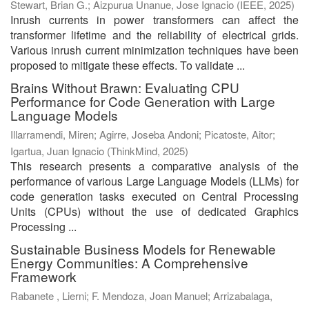
Stewart, Brian G.
;
Aizpurua Unanue, Jose Ignacio
(
IEEE
,
2025
)
Inrush currents in power transformers can affect the
transformer lifetime and the reliability of electrical grids.
Various inrush current minimization techniques have been
proposed to mitigate these effects. To validate ...
Brains Without Brawn: Evaluating CPU
Performance for Code Generation with Large
Language Models
Illarramendi, Miren
;
Agirre, Joseba Andoni
;
Picatoste, Aitor
;
Igartua, Juan Ignacio
(
ThinkMind
,
2025
)
This research presents a comparative analysis of the
performance of various Large Language Models (LLMs) for
code generation tasks executed on Central Processing
Units (CPUs) without the use of dedicated Graphics
Processing ...
Sustainable Business Models for Renewable
Energy Communities: A Comprehensive
Framework
Rabanete , Lierni
;
F. Mendoza, Joan Manuel
;
Arrizabalaga,